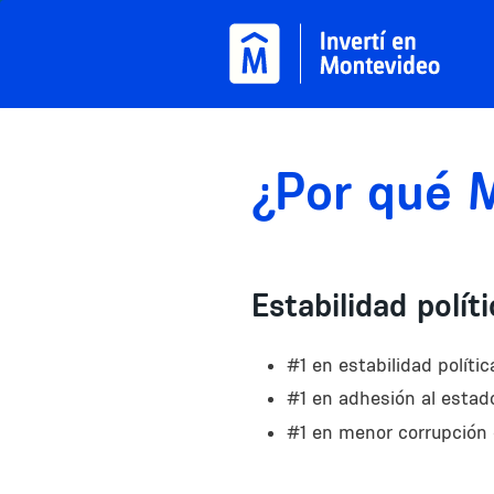
Pasar al contenido principal
¿Por qué 
Estabilidad polít
#1 en estabilidad polít
#1 en adhesión al esta
#1 en menor corrupción 