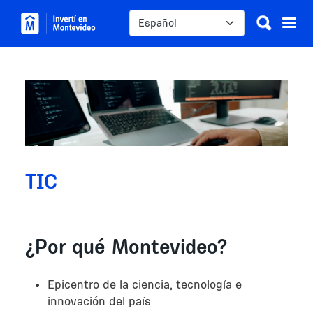
Pasar al contenido principal
Select your language
Image
TIC
¿Por qué Montevideo?
Epicentro de la ciencia, tecnología e
innovación del país