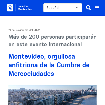
Pasar al contenido principal
Select your language
21 de Noviembre del 2022
Más de 200 personas participarán
en este evento internacional
Montevideo, orgullosa
anfitriona de la Cumbre de
Mercociudades
Image